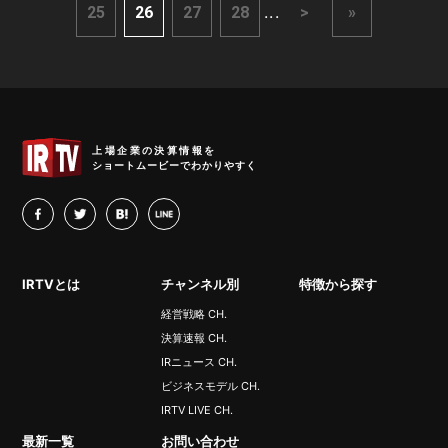
...
25
26
27
28
>
»
IRTV
上場企業の決算情報を
ショートムービーでわかりやすく
facebook
twitter
hatena
LINE
IRTVとは
チャンネル別
特徴から探す
経営戦略 CH.
決算速報 CH.
IRニュース CH.
ビジネスモデル CH.
IRTV LIVE CH.
最新一覧
お問い合わせ