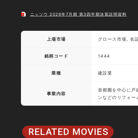
ニッソウ 2026年7月期 第3四半期決算説明資料
上場市場
グロース市場, 名
銘柄コード
1444
業種
建設業
首都圏を中心に戸
事業内容
ンなどのリフォー
RELATED MOVIES