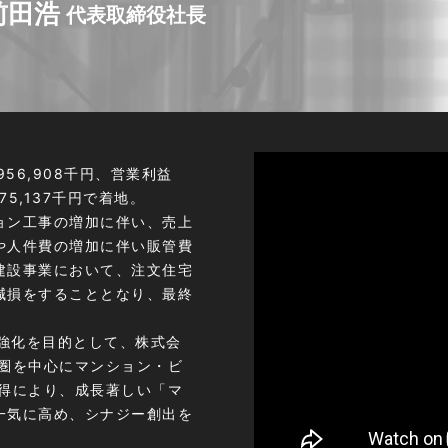
前田浩
代表取締役社長
956,908千円、営業利益
5,137千円で着地。
ョン工事の増加に伴い、売上
や人件費の増加に伴い販管費
建設事業において、注文住宅
減損をすることとなり、最終
の強化を目的として、株式会
都圏を中心にマンション・ビ
取得により、成長著しい「マ
一気に高め、シナジー創出を