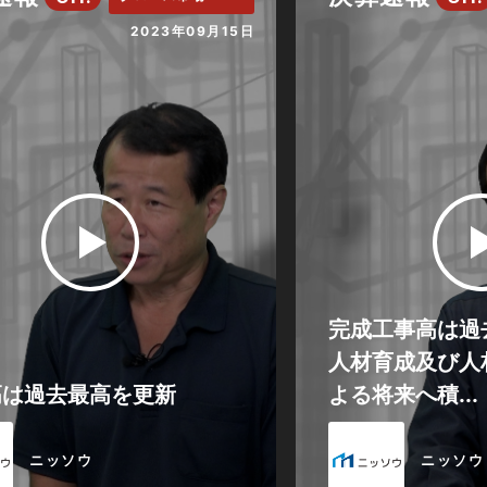
2023年09月15日
完成工事高は過
人材育成及び人
高は過去最高を更新
よる将来へ積...
ニッソウ
ニッソウ