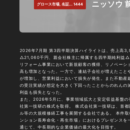
ニッソウ 
グロース市場, 名証... 1444
2026年7月期 第3四半期決算ハイライトは、売上高3,
△21,060千円、親会社株主に帰属する四半期純利益△7
リフォーム事業において新規顧客の獲得、リノベーシ
高も増加となった。一方で、連結子会社が増えたこと
が増加し、営業利益において損失が発生。また不動産
の受注実績が想定を大きく下回ったことからのれんの
利益も損失となった。
また、2026年5月に、事業領域拡大と安定収益基盤
社第一技研の株式を取得。 株式会社第一技研は、首
ル等の大規模修繕工事を展開する会社である。 本件
ンション長寿命化・再生市場」におけるプレゼンスを
通じて、中長期的な企業価値の最大化を目指す。