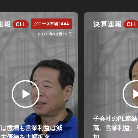
速報
決算速報
CH.
CH.
グロース市場 1444
2025年12月15日
子会社のPL連
高は微増も営業利益は減
高、営業利益、
株主優待を大幅拡充
加