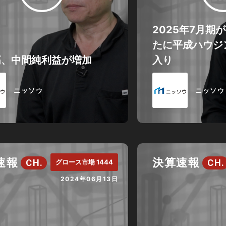
2025年7月期
たに平成ハウジ
高、中間純利益が増加
入り
ニッソウ
ニッソウ
速報
決算速報
CH.
CH.
グロース市場 1444
2024年06月13日