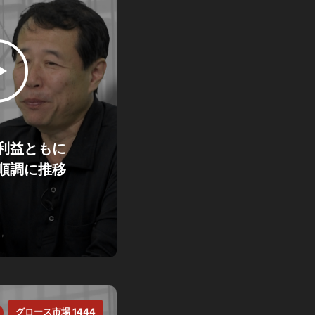
利益ともに
順調に推移
グロース市場 1444