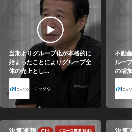
当期よりグループ化が本格的に
不動
始まったことによりグループ全
ルー
体の売上とし...
の増加
ニッソウ
決算速報
決算
CH.
グロース市場 1444