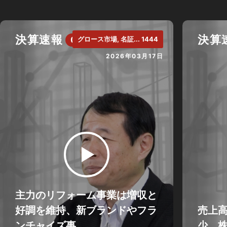
決算速報
決算
CH.
グロース市場, 名証... 1444
2026年03月17日
主力のリフォーム事業は増収と
好調を維持、新ブランドやフラ
売上
ンチャイズ事...
少、