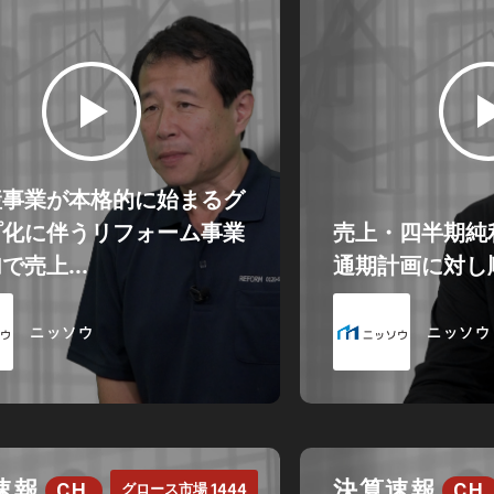
産事業が本格的に始まるグ
プ化に伴うリフォーム事業
売上・四半期純
で売上...
通期計画に対し
ニッソウ
ニッソウ
速報
決算速報
CH.
CH.
グロース市場 1444