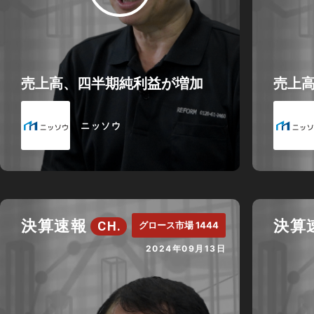
売上高、四半期純利益が増加
売上
ニッソウ
決算速報
決算
CH.
グロース市場 1444
2024年09月13日