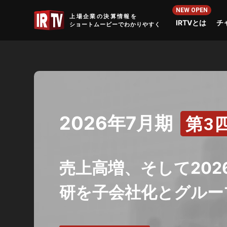
IRTV
上場企業の決算情報を
IRTVとは
チ
ショートムービーでわかりやすく
2026年7月期
第3
売上高増、そして202
研を子会社化とグルー