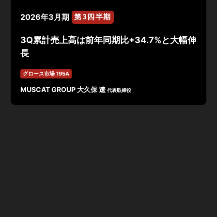
2026年3月期
第3四半期
3Q累計売上高は前年同期比+34.7%と大幅伸
長
グロース市場 195A
MUSCAT GROUP 大久保 遼
代表取締役
当第3四半期累計期間は、売上高2,822百万円（前年同期
比+34.7%）を計上し、力強い成長を維持 。特に成長の
柱である「ブランドプロデュース領域」が1,928百万円
（同+118.3%）と、既存ブランドの更なる拡大および新
規ブランドのPMIが順調に推移したことにより、全体の成
長を牽引 。利益面に関しては、ブランドプロデュース領
域における円安によるコスト増、ならびに卸売・ドラッグ
ストアにおける展開が下振れたほか、ブランドパートナー