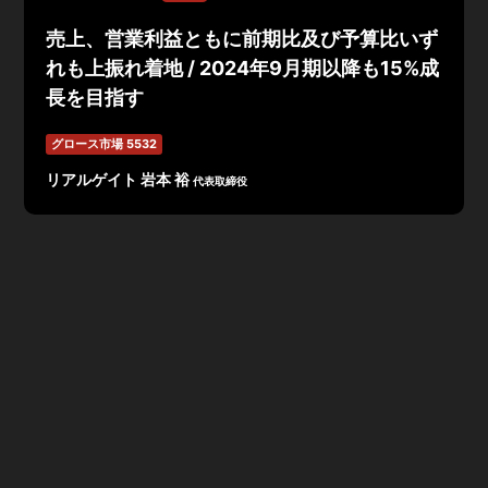
売上、営業利益ともに前期比及び予算比いず
れも上振れ着地 / 2024年9月期以降も15%成
長を目指す
グロース市場 5532
リアルゲイト 岩本 裕
代表取締役
2023年9月期 通期決算は売上高6,972百万円、営業利益
548百万円、
当期純利益278百万円で着地。
前期比及び予
算対比で上振れ着地。当期純利益は2.
7億円と前期比大幅
増で着地。
24年9月期 業績予想として、売上高77億円、営業利益6.
4億円と前期比増加、
売上高は既に獲得済物件のみを積み
上げた堅実な計画であり、
これから新規獲得するPJにつ
いては、
そのまま収益に上乗せされる見込み。前期6件