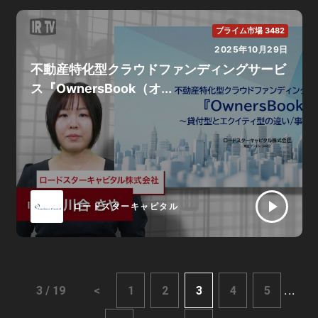
プライム市場 3482
2025年10月29日
不動産特化型クラウドファンディングサービ
ス『OwnersBook（オ...
ロードスターキャピタル
...
3 / 19
<
1
2
3
4
5