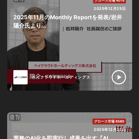
グロース市場 4015
2025年12月25日
2025年11月のMonthly Reportを発表/岩井
陽介氏より...
ペイクラウドホールディングス
グロース市場 6580
2025年12月22日
業務のAI化を即実行し成果を出す『AI