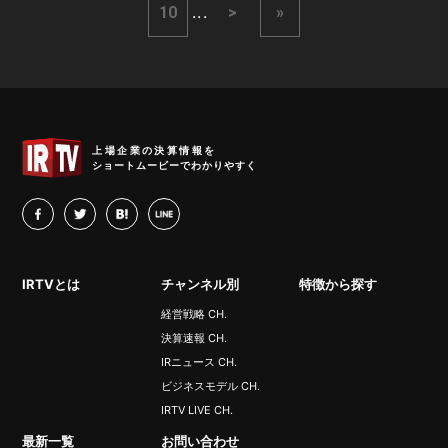
...
10
>
»
IRTV
上場企業の決算情報を
ショートムービーでわかりやすく
facebook
twitter
hatena
LINE
IRTVとは
チャンネル別
特徴から探す
経営戦略 CH.
決算速報 CH.
IRニュース CH.
ビジネスモデル CH.
IRTV LIVE CH.
最新一覧
お問い合わせ