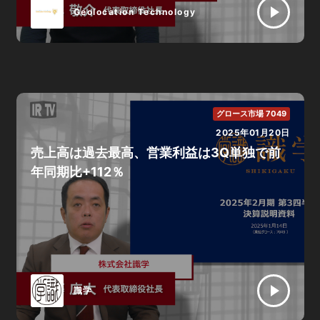
Geolocation Technology
グロース市場 7049
2025年01月20日
売上高は過去最高、営業利益は3Q単独で前
年同期比+112％
識学