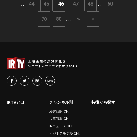
...
...
44
45
46
47
48
60
...
70
80
>
»
IRTV
上場企業の決算情報を
ショートムービーでわかりやすく
facebook
twitter
hatena
LINE
IRTVとは
チャンネル別
特徴から探す
経営戦略 CH.
決算速報 CH.
IRニュース CH.
ビジネスモデル CH.