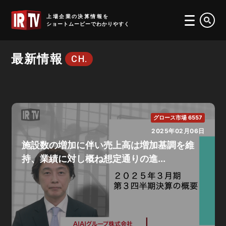
IRTV
上場企業の決算情報を
ショートムービーでわかりやすく
最新情報
CH.
グロース市場 6557
2025年02月06日
施設数の増加に伴い売上高は増加基調を維
持、業績に対し概ね想定通りの進...