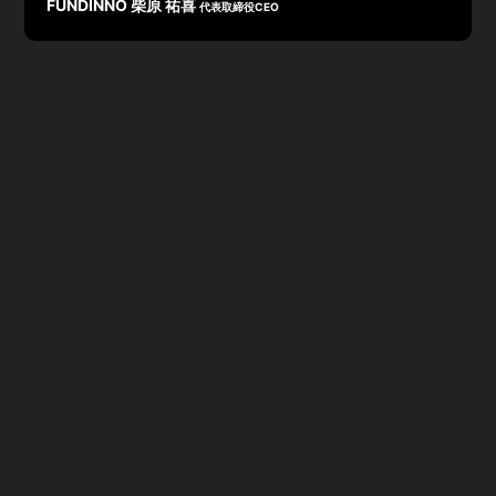
FUNDINNO 柴原 祐喜
代表取締役CEO
2026年10月期 第2四半期の業績は、営業収益899百万
円、純営業収益772百万円、営業損失△354百万円、経常
損失△358百万円、親会社株主に帰属する中間純損失
△550百万円で着地。
市場変化への対応が遅れ、案件開示までの期間が長期化。
10億円超の大型資金調達実績は2025年10月期上期に2
件、2026年10月期上期に1件となっている。
通期業績予想の下方修正により、繰延税金資産の全部を取
り崩し、法人税等調整額を計上。市場環境の変化を踏まえ
た今後の成長戦略として、3つの解決策を掲げる。①プラ
イマリー領域の強化では、資金調達手段の多様化と、発行
会社（会社売却を視野に入れる会社）及び投資家（事業法
人）のターゲット拡大を推進。ステークホルダー間のコン
フリクト解消と案件創出に繋げる。②グロース領域の強
化では、上場前からの株主、事業連携先、事業法人投資家