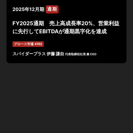
2025年12月期
通期
FY2025通期 売上高成長率20%、営業利益
に先行してEBITDAが通期黒字化を達成
グロース市場 4192
スパイダープラス 伊藤 謙自
代表取締役社長 兼 CEO
2025年12月期 通期の業績は売上高48.9億円
（YoY+20%）、
ARR約50億円（YoY+10%）、
営業利益
は第4四半期会計期間で黒字化を達成。
EBITDAは営業利
益に先行して通期黒字化（前期比+5.
0億円の改善）。
FY2026の業績予想を発表。
スパイダープラス 2025年12月期通期決算説明資料