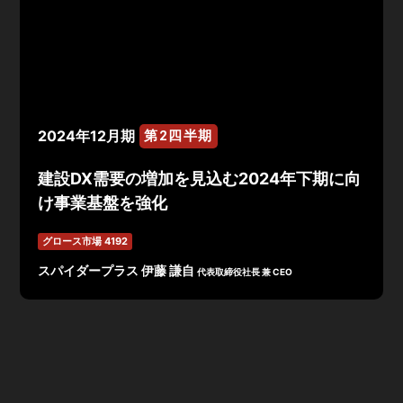
2024年12月期
第2四半期
建設DX需要の増加を見込む2024年下期に向
け事業基盤を強化
グロース市場 4192
スパイダープラス 伊藤 謙自
代表取締役社長 兼 CEO
2024年12月期 第2四半期決算は、累計期間売上高1,911
百万円（前年比+29%）、ARR3,963百万円（前年比
+30%）で着地。建設DX需要の増加を見込む2024年下期