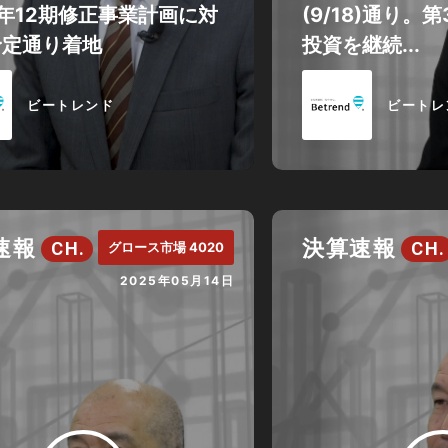
5年12期修正事業計画に対
(9/18)通り。
予定通り着地
投資を継続...
ビートレンド
ビートレ
速報
決算速報
CH.
CH.
グロース市場 4020
2025年05月14日