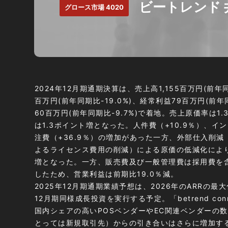
ビートレンド 
グロース市場 4020
2024年12月期通期決算は、売上高1,155百万円(前年
百万円(前年同期比-19.0%)、経常利益79百万円(前年
60百万円(前年同期比-9.7%)で着地。売上原価率は1
は1.3ポイント増となった。人件費（+10.9％）、イン
注費（+36.9％）の増加があった一方、外部仕入削
よるライセンス費⽤の削減）による原価の低減化により
増となった。一方、販売費及び一般管理費は採⽤費を含
したため、営業利益は前期比19.0％減。
2025年12月期通期業績予想は、2026年のARRの最
12月期同様成長投資を実行する予定。「betrend co
国内シェアの高いPOSベンダーやEC関連ベンダーの
とっては新規取引先）からの引き合いはさらに増加す