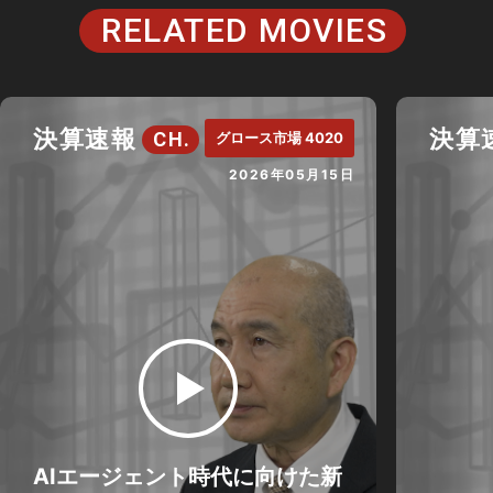
RELATED MOVIES
決算速報
決算
CH.
グロース市場 4020
2026年05月15日
AIエージェント時代に向けた新