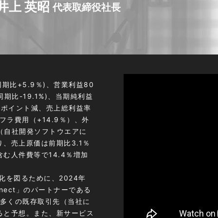
井上 英昭
代表取締役社長
同期比+5.9％)、営業利益80
同期比-19.1%)、当期純利益
.3ポイント減、売上総利益率
フラ費⽤（+14.9％）、外
減（自社開発ソフトウエアに
、売上原価は前期比3.1％
む人件費等で14.4％増加
大化を図るために、2024年
nnect」のパートナーである
数多くの既存取引先（当社に
ると予想。また、新サービス