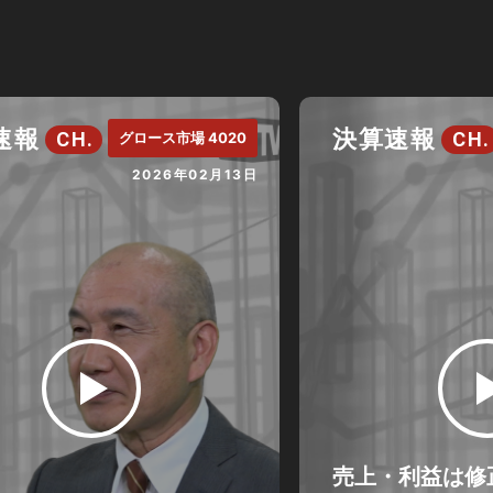
速報
決算速報
CH.
CH.
グロース市場 4020
2026年02月13日
売上・利益は修