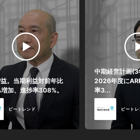
中期経営計画(3
増益。当期利益対前年比
2026年度にA
5%増加、進捗率308%。
率3...
ビートレンド
ビートレ