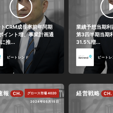
トCRM成長率前年同期
業績予想当期利
8ポイント増、事業計画通
第3四半期当期
に推...
31.5%増...
ビートレンド
ビートレ
速報
経営戦略
CH.
CH.
グロース市場 4020
2024年05月15日