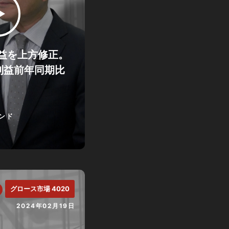
益を上方修正。
利益前年同期比
ンド
グロース市場 4020
2024年02月19日