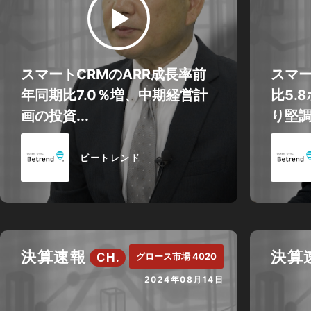
スマートCRMのARR成長率前
スマー
年同期比7.0％増、中期経営計
比5.
画の投資...
り堅調
ビートレンド
決算速報
決算
CH.
グロース市場 4020
2024年08月14日