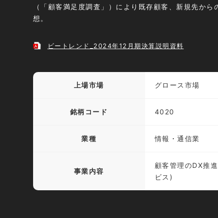
（「顧客満足度調査」）により既存顧客、新規先から
想。
ビートレンド_2024年12月期決算説明資料
上場市場
グロース市場
銘柄コード
4020
業種
情報・通信業
顧客管理のDX推進
事業内容
ビス)