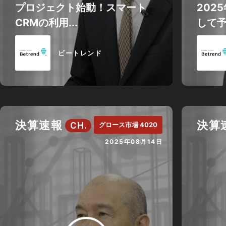
プロジェクト始動！スマート
202
CRMの利用...
して
ビートレンド
決算速報
決算
CH.
グロース市場 4020
2025年08月14日