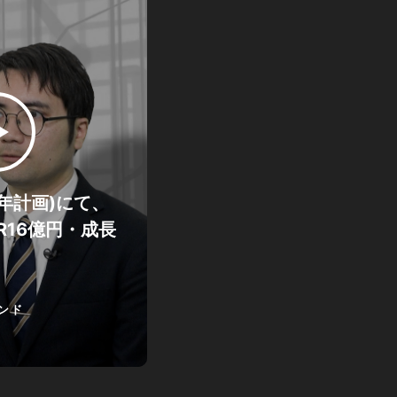
年計画)にて、
RR16億円・成長
ンド