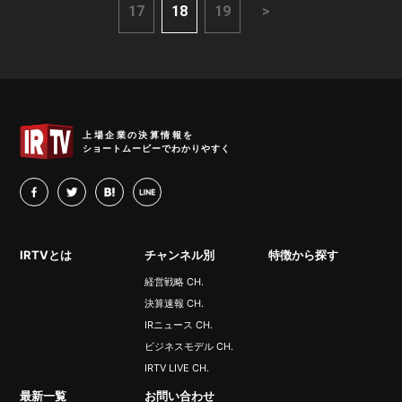
17
18
19
>
IRTV
上場企業の決算情報を
ショートムービーでわかりやすく
facebook
twitter
hatena
LINE
IRTVとは
チャンネル別
特徴から探す
経営戦略 CH.
決算速報 CH.
IRニュース CH.
ビジネスモデル CH.
IRTV LIVE CH.
最新一覧
お問い合わせ