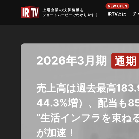
IRTV
上場企業の決算情報を
IRTVとは
チ
ショートムービーでわかりやすく
2026年3月期
通期
売上高は過去最高183
44.3%増）、配当も
“生活インフラを束ねる
が加速！