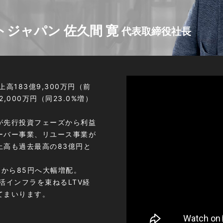
ジャパン 佐久間 寛
代表取締役社長
183億9,300万円（前
,000万円（同23.0%増）
が先行投資フェーズから利益
ーバー事業、リユース事業が
上高も過去最高の83億円と
円から85円へ大幅増配。
活インフラを束ねるLTV経
てまいります。