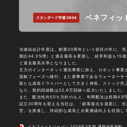
ベネフィット
スタンダード市場 3934
当連結会計年度は、創業30周年という節目の年に、売上高
期比44.3%増）と過去最高を更新し、経常利益も15億2
と過去最高水準となりました。
主力のインターネット通信事業に加え、ロボット事業
貢献フェーズへ移行。また新事業であるウォーターサ
新たな成長ドライバーとして大きく伸長。ストック売
なり、契約回線数は32.6万回線へ拡大いたしました。
また、配当性向50％方針のもと、年間配当は前期43
設立30周年を迎える当社は、「顧客接点を資産に、生
営」を推進し、持続的な成長と企業価値向上を目指し
ベネフィットジャパン 2026年3月期 通期決算資料