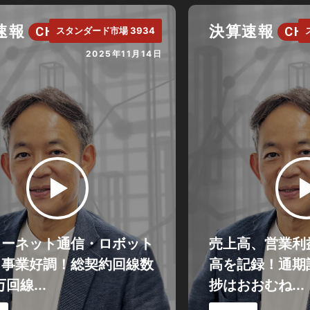
速報
決算速報
CH.
CH.
スタンダード市場 3934
2025年11月14日
ターネット通信・ロボット
売上高、営業利
力事業好調！総契約回線数
高を記録！通期
回線...
捗はおおむね...