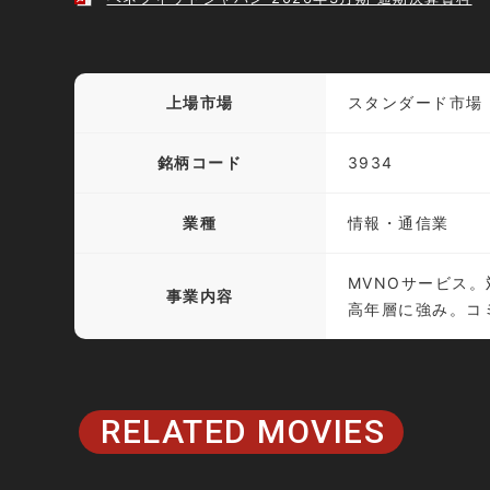
上場市場
スタンダード市場
銘柄コード
3934
業種
情報・通信業
MVNOサービス
事業内容
高年層に強み。コ
RELATED MOVIES