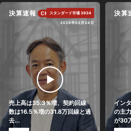
決算速報
決算
CH.
スタンダード市場 3934
2026年02月24日
売上高は35.3％増、契約回線
イン
数は16.5％増の31.8万回線と過
の主
去...
が30万