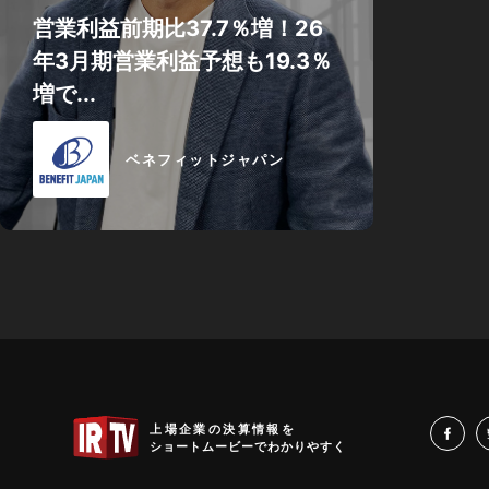
営業利益前期比37.7％増！26
年3月期営業利益予想も19.3％
増で...
ベネフィットジャパン
IRTV
上場企業の決算情報を
fa
ショートムービーでわかりやすく