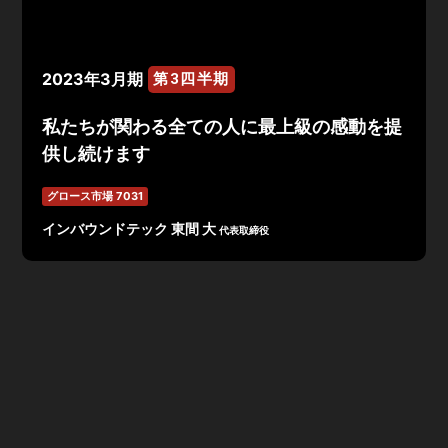
2023年3月期
第3四半期
私たちが関わる全ての人に最上級の感動を提
供し続けます
グロース市場 7031
インバウンドテック 東間 大
代表取締役
「私たちが関わる全ての人に最上級の感動を提供し続けま
す」をミッションに、24時間365日対応の多言語・通訳
総合ソリューションサービスを提供し、営業支援も展開し
ている株式会社インバウンドテック。
長期間契約によるストック収入が中心のビジネスモデルで
あり、多言語コンタクトセンターを中心に、電話通訳・映