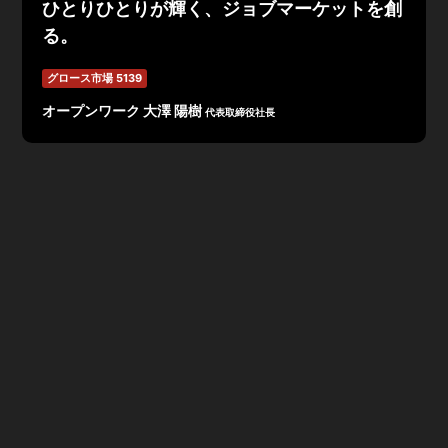
ひとりひとりが輝く、ジョブマーケットを創
る。
グロース市場 5139
オープンワーク 大澤 陽樹
代表取締役社長
「ひとりひとりが輝く、ジョブマーケットを創る。」をミ
ッションに、転職・就職のための情報プラットフォーム
「OpenWork」の開発・運⽤事業を行うオープンワーク
株式会社。
社員・元社員が投稿したクチコミや評価スコアを通じ企業
の実態を知ることができる「OpenWork」は、投稿の全
てを独自のガイドラインによる目視審査を行った上で掲
載。信頼あるデータが多くの方に支持され、ユーザー数は
520万人に到達。自社の社員の働きがいを採用力に変える
採用支援サービス「OpenWorkリクルーティング」は契
約企業数2130社、掲載求人数は4.8万件に到達。