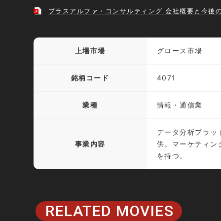
プラスアルファ・コンサルティング 会社概要と今後
上場市場
グロース市場
銘柄コード
4071
業種
情報・通信業
データ分析プラッ
事業内容
供。マーケティン
を持つ。
RELATED MOVIES