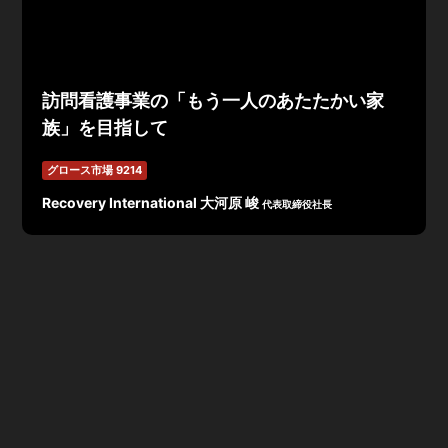
訪問看護事業の「もう一人のあたたかい家
族」を目指して
グロース市場 9214
Recovery International 大河原 峻
代表取締役社長
「 もう一人のあたたかい家族 」を企業理念として、在宅
療養生活を支える看護師などによる訪問看護サービス事業
を拡大してきた。
①東京近郊への新規拠点展開(年間7拠点~10拠点) 。
②強みを活かしたコンサルティング事業・フランチャイ
ズ事業の展開を検討など中期成長戦略と、長期成長戦略と
して、 ①直営新規拠点展開。②コンサルティング フ