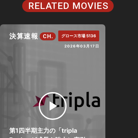
RELATED MOVIES
決算速報
CH.
グロース市場 5136
2026年03月17日
第1四半期主力の「tripla