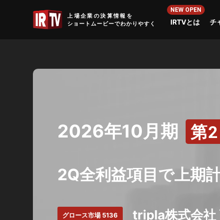
IRTV
上場企業の決算情報を
IRTVとは
チ
ショートムービーでわかりやすく
2026年10月期
第
2Q全利益項目で上期
tripla株式会
グロース市場 5136