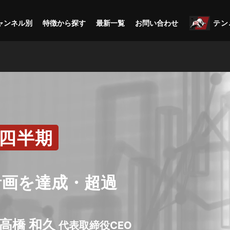
ャンネル別
特徴から探す
最新一覧
お問い合わせ
テン
2四半期
計画を達成・超過
社 高橋 和久
代表取締役CEO