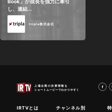
Book」が成長を強力に牽引
し、連結...
tripla株式会社
IRTV
上場企業の決算情報を
fa
ショートムービーでわかりやすく
IRTVとは
チャンネル別