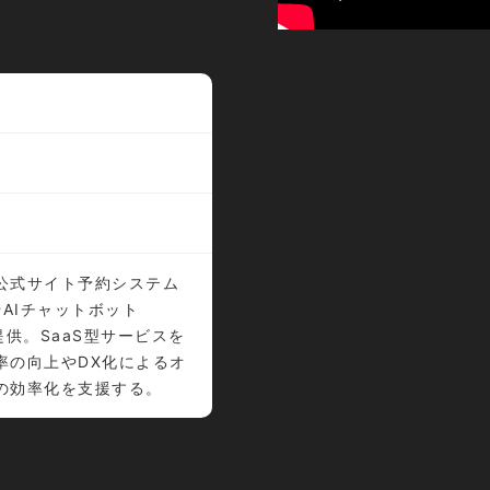
公式サイト予約システム
k」やAIチャットボット
」を提供。SaaS型サービスを
率の向上やDX化によるオ
の効率化を支援する。